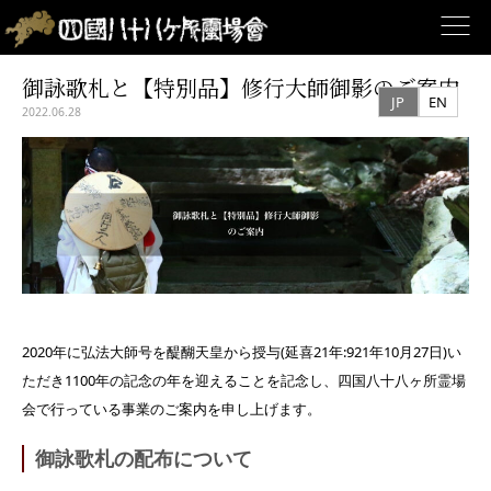
Skip
御詠歌札と【特別品】修行大師御影のご案内
to
JP
EN
content
2022.06.28
2020年に弘法大師号を醍醐天皇から授与(延喜21年:921年10月27日)い
ただき1100年の記念の年を迎えることを記念し、四国八十八ヶ所霊場
会で行っている事業のご案内を申し上げます。
御詠歌札の配布について