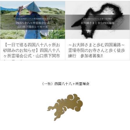
【一日で巡る四国八十八ヶ所お
～お大師さまと歩む四国遍路～
砂踏みのお知らせ】四国八十八
霊場寺院のお寺さんと歩く徒歩
ヶ所霊場会公式・山口県下関市
練行 参加者募集‼
シーモール
（一社）四国八十八ヶ所霊場会