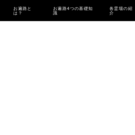
お遍路と
お遍路4つの基礎知
各霊場の紹
は？
識
介