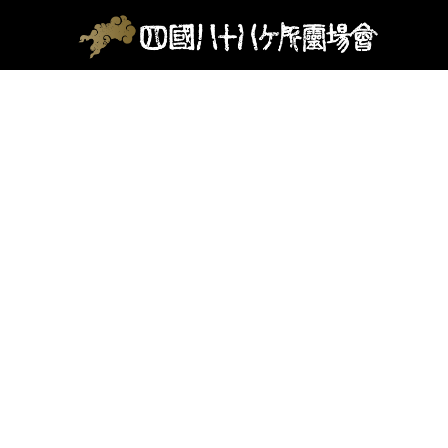
Skip
天皇陛下御即位奉祝法要のご案内
to
content