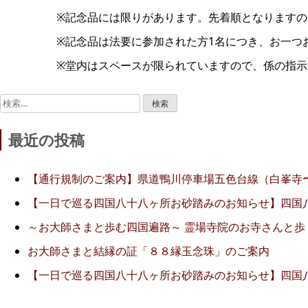
※記念品には限りがあります。先着順となりますの
※記念品は法要に参加された方1名につき、お一つ
※堂内はスペースが限られていますので、係の指
検
索:
最近の投稿
【通行規制のご案内】県道鴨川停車場五色台線（白峯寺
【一日で巡る四国八十八ヶ所お砂踏みのお知らせ】四国
～お大師さまと歩む四国遍路～ 霊場寺院のお寺さんと歩
お大師さまと結縁の証「８８縁玉念珠」のご案内
【一日で巡る四国八十八ヶ所お砂踏みのお知らせ】四国