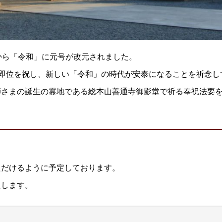
から「令和」に元号が改元されました。
御即位を祝し、新しい「令和」の時代が安泰になることを祈念
師さまの誕生の霊地である総本山善通寺御影堂で祈る奉祝法要
ただけるように予定しております。
たします。