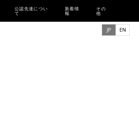
公認先達につい
新着情
その
て
報
他
JP
EN